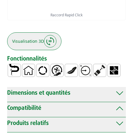
Raccord Rapid Click
Visualisation 3D
Fonctionnalités
Conduite de Eau
Ménagère
Utilisation Intensive
Manipulation et Installation Faciles
Léger
Résistances aux Pressi
Système d'adhésio
Modulaire P
Dimensions et quantités
Compatibilité
Produits relatifs