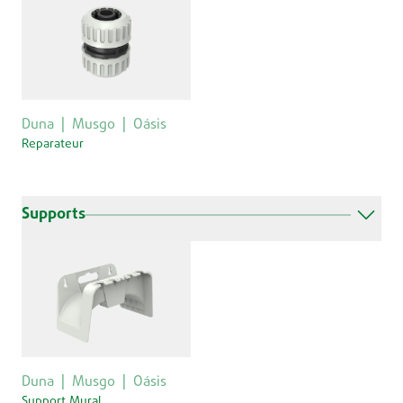
Duna
Musgo
Oásis
Reparateur
Supports
Duna
Musgo
Oásis
Support Mural