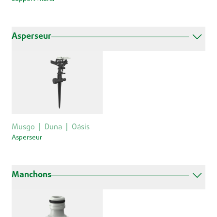
Asperseur
Musgo
Duna
Oásis
Asperseur
Manchons