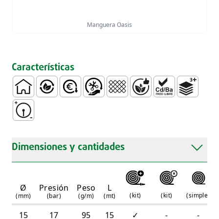
Manguera Oasis
Características
Doméstico
Ecológicas
Económicas
Fácil Manejo e Instalación
Entrenzado
Sin Ptalatos
Libre de Metales
3 Camadas
Resistente a Bajas Presiones
Dimensiones y cantidades
Ø
Presión
Peso
L
(
kit
)
(
kit
)
(
simple
)
(mm)
(bar)
(g/m)
(mt)
15
17
95
15
✓
-
-