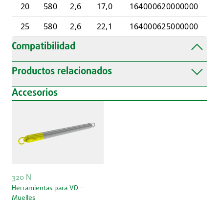
20
580
2,6
17,0
164000620000000
25
580
2,6
22,1
164000625000000
Compatibilidad
Productos relacionados
Accesorios
320 N
Herramientas para VD -
Muelles