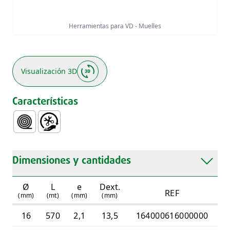
Herramientas para VD - Muelles
Visualización 3D
Características
Protección de Cables Eléctricos, Telecomunicaciones y F
Fácil Manejo e Instalación
Dimensiones y cantidades
Ø
L
e
Dext.
REF
(mm)
(mt)
(mm)
(mm)
16
570
2,1
13,5
164000616000000