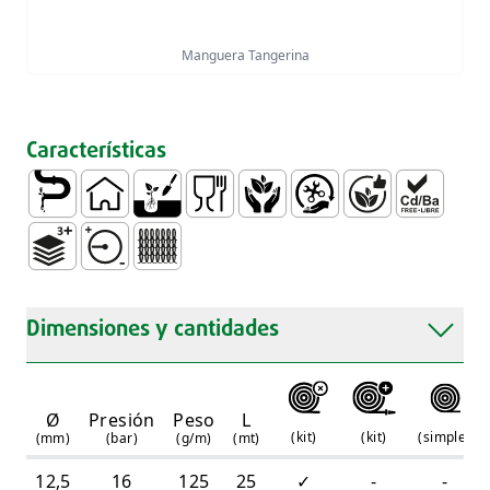
Manguera Tangerina
Características
Conducción de Agua
Doméstico
Jardinería
Contacto de Comida
No Tóxico
Fácil Manejo e Instalaci
Sin Ptalatos
Libre de Me
3 Camadas
Resistente a Medias Presiones
Tricotado
Dimensiones y cantidades
Ø
Presión
Peso
L
(
kit
)
(
kit
)
(
simple
)
(mm)
(bar)
(g/m)
(mt)
12,5
16
125
25
✓
-
-