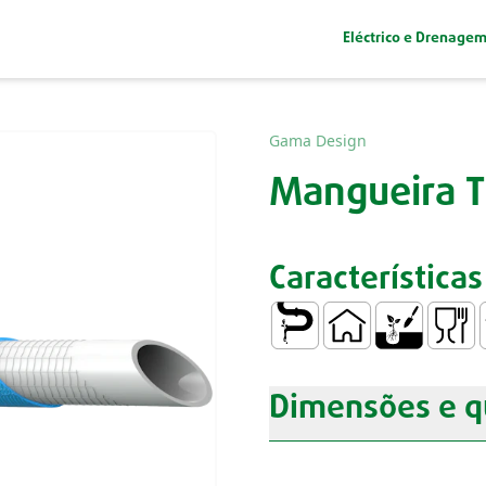
Eléctrico e Drenage
Gama Design
Mangueira T
Características
Condução de Água
Doméstico
Jardinagem
Contac
A
Dimensões e q