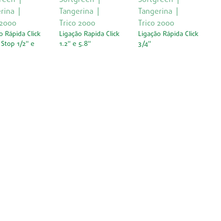
rina
Tangerina
Tangerina
 2000
Trico 2000
Trico 2000
o Rápida Click
Ligação Rapida Click
Ligação Rápida Click
Stop 1/2'' e
1.2'' e 5.8''
3/4''