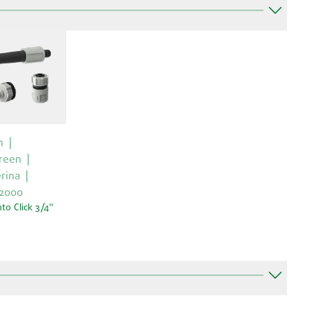
m
reen
rina
 2000
to Click 3/4''