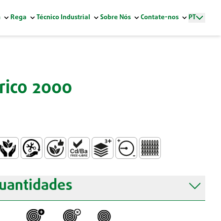
m
Rega
Técnico Industrial
Sobre Nós
Contate-nos
PT
rico 2000
to Alimentar
tóxico
Fácil Manuseamento e Instalação
Livre de ftalatos (Regulamento REACH e Directi
Livre de Metais Pesados – PB/CD/BA (Re
Multicamada – 3 Camadas
Resistente a Médias Pressõe
Tricotado
uantidades