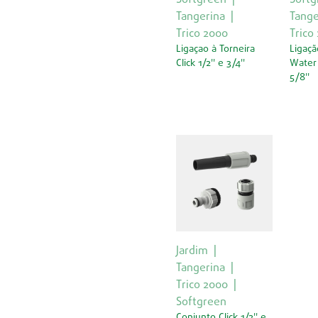
Tangerina
Tange
Trico 2000
Trico
Ligaçao à Torneira
Ligaçã
Click 1/2'' e 3/4''
Water 
5/8''
Jardim
Tangerina
Trico 2000
Softgreen
Conjunto Click 1/2'' e