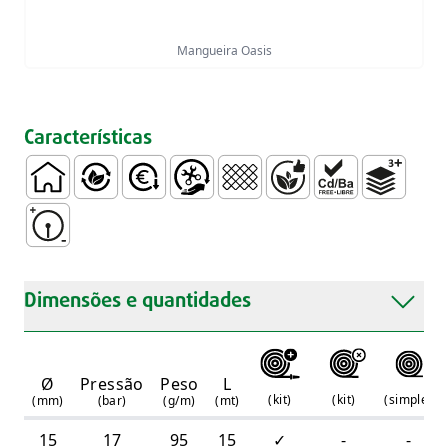
Mangueira Oasis
Características
Doméstico
Ecológico
Económico
Fácil Manuseamento e Instalação
Entrançado
Livre de ftalatos (Regu
Livre de Metais P
Multicamad
Resistente a Baixas Pressões
Dimensões e quantidades
Ø
Pressão
Peso
L
(
kit
)
(
kit
)
(
simple
)
(mm)
(bar)
(g/m)
(mt)
15
17
95
15
✓
-
-