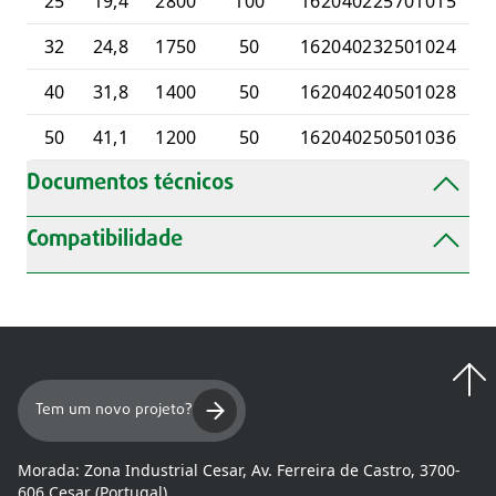
25
19,4
2800
100
162040225701015
32
24,8
1750
50
162040232501024
40
31,8
1400
50
162040240501028
50
41,1
1200
50
162040250501036
Documentos técnicos
Compatibilidade
Tem um novo projeto?
Morada:
Zona Industrial Cesar, Av. Ferreira de Castro, 3700-
606 Cesar (Portugal)